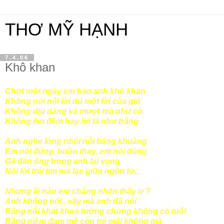
THƠ MỸ HẠNH
7.4.06
Khô khan
Chợt một ngày em bảo anh khô khan
Không nói nổi lời dù một lời của gió
Không dịu dàng và mượt mà như cỏ
Không êm đềm hay lơi lả như trăng
Anh nghe lòng nhói nỗi bâng khuâng
Em nói đúng, buồn thay, em nói đúng
Gã đàn ông trong anh lại vụng
Nói lời trái tim mà lạc giữa ngôn từ...
Nhưng lẽ nào em chẳng nhận thấy ư ?
Anh không nói , vậy mà anh đã nói
Bằng nỗi khát khao tưởng chừng không có tuổi
Bằng niềm đam mê còn trẻ mãi không già