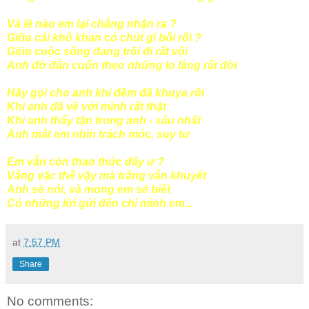
Và lẽ nào em lại chẳng nhận ra ?
Giữa cái khô khan có chút gì bối rối ?
Giữa cuộc sống đang trôi đi rất vội
Anh đờ đẫn cuốn theo những lo lắng rất đời
Hãy gọi cho anh khi đêm đã khuya rồi
Khi anh đã về với mình rất thật
Khi anh thấy tận trong anh - sâu nhất
Ánh mắt em nhìn trách móc, suy tư
Em vẫn còn thao thức đấy ư ?
Vằng vặc thế vậy mà trăng vẫn khuyết
Anh sẽ nói, và mong em sẽ biết
Có những lời gửi đến chỉ mình em...
at
7:57 PM
Share
No comments: