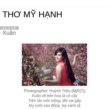
THƠ MỸ HẠNH
21.2.15
Xuân
Photographer: Huỳnh Triều (MjRjTj)
Xuân về trên hoa lá cỏ cây
Trên làn môi mộng, đôi vai gầy
Nụ cười xao động, lay cành lá