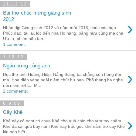
21.12.12
Bài thơ chúc mừng giáng sinh
2012
›
Nhân dịp Giáng sinh 2012 và năm mới 2013, chúc các bạn:
Phúc đáo, tài lai, lộc đến nhà Họ hàng, bằng hữu cùng mẹ cha
Ưu tư, phiền não tan...
1 comment:
1.12.12
Ngẫu hứng cùng anh
›
Đọc thơ anh Hoàng Hiệp: Nắng tháng ba chẳng còn hồng đôi
má Hoa điệp vàng hoài niêm chút hư hao Phố tháng ba nghe
nỗi niềm rớt lại M...
2 comments:
6.9.09
Cây Khế
›
Khế này có ngọt có chua Khế cho quả chín cho vừa tay chăm
Khế đà sai quả bảy năm Khế nay trốc gốc khế nằm trơ cây Khế
kia nào biết ...