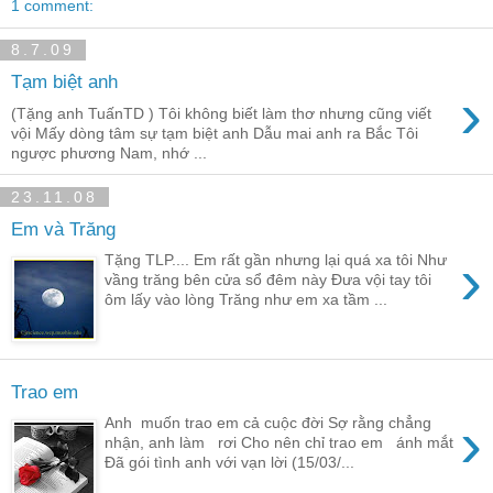
1 comment:
8.7.09
Tạm biệt anh
›
(Tặng anh TuấnTD ) Tôi không biết làm thơ nhưng cũng viết
vội Mấy dòng tâm sự tạm biệt anh Dẫu mai anh ra Bắc Tôi
ngược phương Nam, nhớ ...
23.11.08
Em và Trăng
›
Tặng TLP.... Em rất gần nhưng lại quá xa tôi Như
vầng trăng bên cửa sổ đêm này Đưa vội tay tôi
ôm lấy vào lòng Trăng như em xa tầm ...
Trao em
›
Anh muốn trao em cả cuộc đời Sợ rằng chẳng
nhận, anh làm rơi Cho nên chỉ trao em ánh mắt
Đã gói tình anh với vạn lời (15/03/...