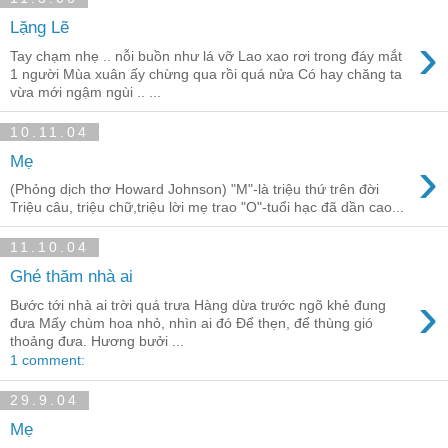
Lặng Lẽ
›
Tay chạm nhẹ .. nỗi buồn như lá vỡ Lao xao rơi trong đáy mắt
1 người Mùa xuân ấy chừng qua rồi quá nửa Có hay chăng ta
vừa mới ngậm ngùi .. ...
10.11.04
›
Mẹ
(Phỏng dịch thơ Howard Johnson) "M"-là triệu thứ trên đời
Triệu câu, triệu chữ,triệu lời mẹ trao "O"-tuổi hạc đã dần cao...
11.10.04
Ghé thăm nhà ai
›
Bước tới nhà ai trời quá trưa Hàng dừa trước ngõ khẻ đung
đưa Mấy chùm hoa nhỏ, nhìn ai đó Để thẹn, để thùng gió
thoảng đưa. Hương bưởi ...
1 comment:
29.9.04
Mẹ