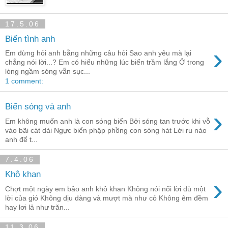
17.5.06
Biển tình anh
›
Em đừng hỏi anh bằng những câu hỏi Sao anh yêu mà lại
chẳng nói lời...? Em có hiểu những lúc biển trầm lắng Ở trong
lòng ngầm sóng vẫn sục...
1 comment:
Biển sóng và anh
›
Em không muốn anh là con sóng biển Bởi sóng tan trước khi vỗ
vào bãi cát dài Ngực biển phập phồng con sóng hát Lời ru nào
anh để t...
7.4.06
Khô khan
›
Chợt một ngày em bảo anh khô khan Không nói nổi lời dù một
lời của gió Không dịu dàng và mượt mà như cỏ Không êm đềm
hay lơi lả như trăn...
11.3.06