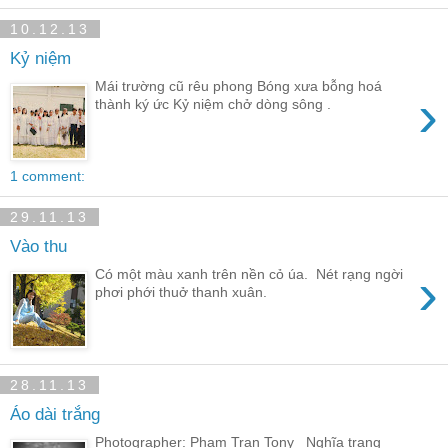
10.12.13
Kỷ niệm
Mái trường cũ rêu phong Bóng xưa bỗng hoá
›
thành ký ức Kỷ niệm chở dòng sông .
1 comment:
29.11.13
Vào thu
›
Có một màu xanh trên nền cỏ úa. Nét rạng ngời
phơi phới thuở thanh xuân.
28.11.13
Áo dài trắng
Photographer: Pham Tran Tony Nghĩa trang