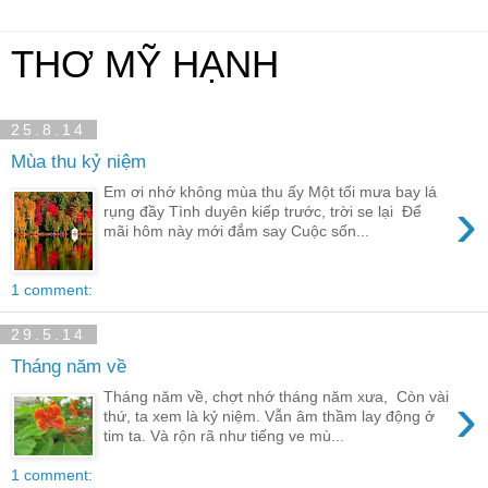
THƠ MỸ HẠNH
25.8.14
Mùa thu kỷ niệm
Em ơi nhớ không mùa thu ấy Một tối mưa bay lá
›
rụng đầy Tình duyên kiếp trước, trời se lại Để
mãi hôm này mới đắm say Cuộc sốn...
1 comment:
29.5.14
Tháng năm về
›
Tháng năm về, chợt nhớ tháng năm xưa, Còn vài
thứ, ta xem là kỷ niệm. Vẫn âm thầm lay động ở
tim ta. Và rộn rã như tiếng ve mù...
1 comment: